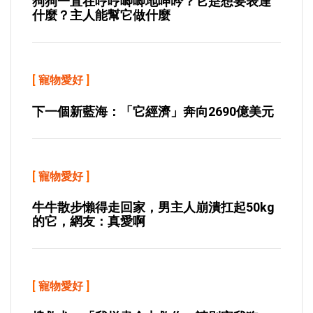
狗狗一直在哼哼唧唧地呻吟？它是想要表達
什麼？主人能幫它做什麼
[
寵物愛好
]
下一個新藍海：「它經濟」奔向2690億美元
[
寵物愛好
]
牛牛散步懶得走回家，男主人崩潰扛起50kg
的它，網友：真愛啊
[
寵物愛好
]