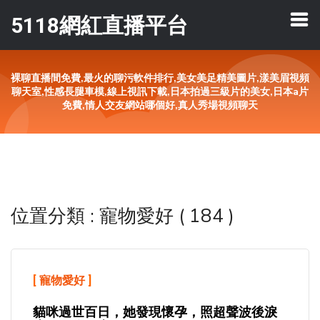
5118網紅直播平台
裸聊直播間免費,最火的聊污軟件排行,美女美足精美圖片,漾美眉視頻
聊天室,性感長腿車模,線上視訊下載,日本拍過三級片的美女,日本a片
免費,情人交友網站哪個好,真人秀場視頻聊天
位置分類 : 寵物愛好 ( 184 )
[
寵物愛好
]
貓咪過世百日，她發現懷孕，照超聲波後淚