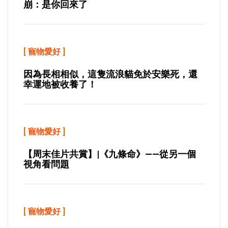
崩：是你回來了
[
寵物愛好
]
因為長相相似，這隻流浪貓免於安樂死，還
幸運地被收養了！
[
寵物愛好
]
【周末佳片共賞】|《九條命》——從另一個
視角看問題
[
寵物愛好
]