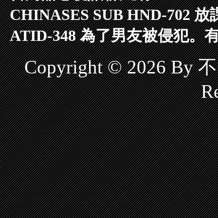
CHINASES SUB HND-7
ATID-348 為了男友被侵犯。
Copyright © 2026 B
Re