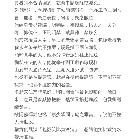
要看到不合情理的，就會申請廢除或減免。
51歲那年，包拯搬到了知諫院辦公。他在工位上刻名
言：廉者，民之表也；貪者，民之賊也。
他給皇帝提建議，明聽納，辨朋黨，惜人才，去刻
薄，抑僥倖，正刑明禁，戒興作，禁妖妄…..
他怒懟權貴大臣，皇后的老爹身兼四職，包拯覺得老
傢伙占著茅坑不拉屎，硬是扯下兩個頭銜。
能幹實事的人，他不分陣營派別往上推送
徇私枉法的人，他從宰相到王爺都敢硬杠
由於懟人過於兇猛，江湖人送外號「包彈」。
包拯不是在提建議，就是在準備提建議。不管能不能
採納，他都不遺餘力的發聲。
多虧宋仁宗脾氣好，哪怕開會時被包拯噴的一臉口
水，也只是默默擦把臉，然後又揚起頭說：包愛卿繼
續發言。
歐陽修彈劾包拯「素少學問，處之乖當」，說他不懂
人情世故。
權貴們戲謔「包拯笑比黃河清」，想讓他笑比黃河水
變清還難。