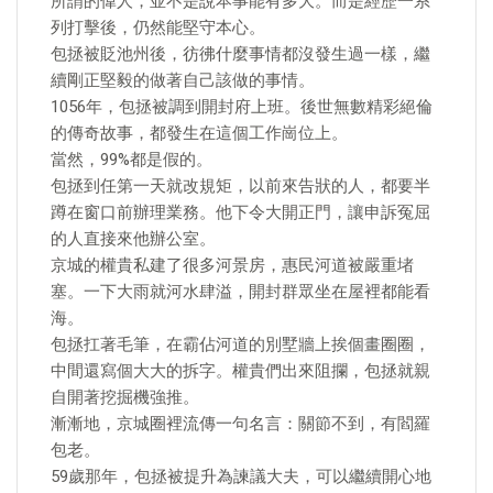
所謂的偉人，並不是說本事能有多大。而是經歷一系
列打擊後，仍然能堅守本心。
包拯被貶池州後，彷彿什麼事情都沒發生過一樣，繼
續剛正堅毅的做著自己該做的事情。
1056年，包拯被調到開封府上班。後世無數精彩絕倫
的傳奇故事，都發生在這個工作崗位上。
當然，99%都是假的。
包拯到任第一天就改規矩，以前來告狀的人，都要半
蹲在窗口前辦理業務。他下令大開正門，讓申訴冤屈
的人直接來他辦公室。
京城的權貴私建了很多河景房，惠民河道被嚴重堵
塞。一下大雨就河水肆溢，開封群眾坐在屋裡都能看
海。
包拯扛著毛筆，在霸佔河道的別墅牆上挨個畫圈圈，
中間還寫個大大的拆字。權貴們出來阻攔，包拯就親
自開著挖掘機強推。
漸漸地，京城圈裡流傳一句名言：關節不到，有閻羅
包老。
59歲那年，包拯被提升為諫議大夫，可以繼續開心地