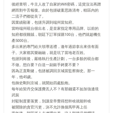
後經查明，牛主人改了自家的Wifi密碼，這貨沒法再蹭
網而割牛舌報復。由於包拯破案思路清奇，轄區內的
二流子們都從良了。
因業績顯著，包拯升調到端州當知府。
當時端州硯台很出名，是皇家指定專用品牌。以前的
知府都很雞賊，朝廷下訂單採購100台，他們就趁機生
產5000台。
多出來的專門給大領導送禮，逢年過節拿出來倍有面
子。大家都其樂融融，就是坑了當地老百姓。
包拯到崗後，嚴格執行生產計劃，一台多餘的硯台都
不做。想白要？白送一副銀手銬要不要？
因為正直剛健，包拯被調回京城當監察御史。那一
年，他45歲。
包御史剛到京城，就開始四處點炮。
每年給契丹交保護費丟人不？有那錢還不如加強邊境
武裝
封駁制度要落實，別讓皇帝覺得想幹啥就能幹啥
被開除的貪官污吏，決不允許換個馬甲再上任