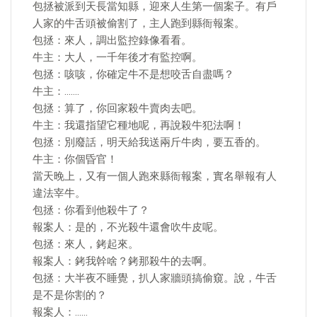
包拯被派到天長當知縣，迎來人生第一個案子。有戶
人家的牛舌頭被偷割了，主人跑到縣衙報案。
包拯：來人，調出監控錄像看看。
牛主：大人，一千年後才有監控啊。
包拯：咳咳，你確定牛不是想咬舌自盡嗎？
牛主：…….
包拯：算了，你回家殺牛賣肉去吧。
牛主：我還指望它種地呢，再說殺牛犯法啊！
包拯：別廢話，明天給我送兩斤牛肉，要五香的。
牛主：你個昏官！
當天晚上，又有一個人跑來縣衙報案，實名舉報有人
違法宰牛。
包拯：你看到他殺牛了？
報案人：是的，不光殺牛還會吹牛皮呢。
包拯：來人，銬起來。
報案人：銬我幹啥？銬那殺牛的去啊。
包拯：大半夜不睡覺，扒人家牆頭搞偷窺。說，牛舌
是不是你割的？
報案人：……