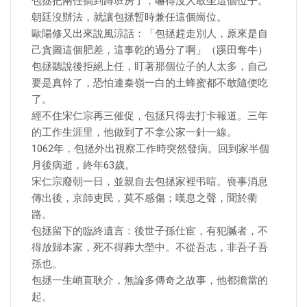
包拯把兩任搞到蹲班房了，嚇得沒人敢坐這個位子。
朝廷沒辦法，就讓包拯暫時兼任這個崗位。
歐陽修又出來說風涼話：「包拯趕走別人，原來是自
己貪圖這個肥差，這事乾的過分了啊」（蹊田奪牛）
包拯聽說後拒絕上任，盯著那個位子的人太多，自己
要是真幹了，恐怕連秦嶺一白的土蜂蜜都不敢隨便吃
了。
經不住宋仁宗再三催促，包拯只得去打卡報道。三年
的工作生涯里，他做到了不拿公家一針一線。
1062年，包拯外出視察工作時突然發病。回到家半個
月後病逝，終年63歲。
宋仁宗廢朝一日，並親自去包拯家裡弔唁。喪事消息
傳出後，京師吏民，莫不感傷；嘆息之聲，聞於衢
路。
包拯留下的臨終遺言：後世子孫仕宦，有犯贓者，不
得放歸本家，死不得葬大塋中。不從吾志，非吾子吾
孫也。
包拯一生峭直耿介，無論多傳奇之故事，他都擔當的
起。