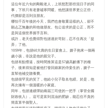
這位年近六旬的剛毅老人，上班怒懟那些混日子的同
事，下班只有老妻噓寒問暖。他想讓世界更公正些，
代價卻是活到沒朋友。
哪怕千百年後的今天，我們也會敬重這樣的人，卻不
願忐忑無趣的和他做朋友。包公追求的是公正，而不
是與這個世界握手言和。
或許，老天也覺得對包拯過於苛刻，忍不住再次「捉
弄」了他。
1059年，包拯60大壽的生日宴會上。嫂子抱來一個兩
歲小孩，非說是他的親兒子。
包拯有點懵逼，按時間推算這是57歲高齡播下的種
子。後來得知是被他打發回娘家的侍妾生的，嫂子一
直幫他補交贍養費。
包拯很罕見的笑了，他給小兒子取名包綬。於是，他
再次擁有一個溫暖的小家庭。
同年，包拯連續彈劾兩屆三司使的一把手（掌管全國
財政收入）。這可是富到流油的肥缺，能忍住不貪的
簡直算半個聖人。