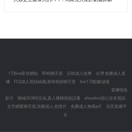
.
.
.
.
.
.
.
.
.
.
.
.
.
.
.
.
.
.
.
.
.
.
.
.
173live影音網站
即時聊天室
日韓成人按摩
台灣 免費成人直
播
FC2成人視頻絲襪,激情視頻聊天室
live173點數儲值
.
.
.
.
.
.
.
.
.
.
.
.
.
.
.
.
.
.
.
.
.
.
.
.
直播情色
影片
聊城市ONS交友,真人裸聊視頻試看
showlive甜心交友視訊
文字網愛聊天室,洪爺成人,色情片
免費成人無碼a片
后宮直播平
台