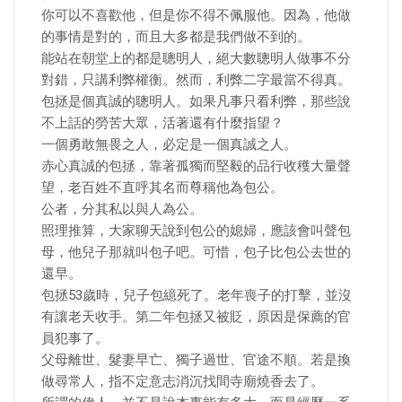
你可以不喜歡他，但是你不得不佩服他。因為，他做
的事情是對的，而且大多都是我們做不到的。
能站在朝堂上的都是聰明人，絕大數聰明人做事不分
對錯，只講利弊權衡。然而，利弊二字最當不得真。
包拯是個真誠的聰明人。如果凡事只看利弊，那些說
不上話的勞苦大眾，活著還有什麼指望？
一個勇敢無畏之人，必定是一個真誠之人。
赤心真誠的包拯，靠著孤獨而堅毅的品行收穫大量聲
望，老百姓不直呼其名而尊稱他為包公。
公者，分其私以與人為公。
照理推算，大家聊天說到包公的媳婦，應該會叫聲包
母，他兒子那就叫包子吧。可惜，包子比包公去世的
還早。
包拯53歲時，兒子包繶死了。老年喪子的打擊，並沒
有讓老天收手。第二年包拯又被貶，原因是保薦的官
員犯事了。
父母離世、髮妻早亡、獨子過世、官途不順。若是換
做尋常人，指不定意志消沉找間寺廟燒香去了。