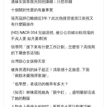
邊緣女孩靠脫光拍照賺錢：只想存錢
十個關於性愛的有趣事實
張亮寇靜已離婚近3年？此次熱搜背後浙江衛視又
有什麼騷操作
(HD) NACR-354 兒媳居然…被公公目睹出軌現場的
不貞人妻 如月夏希[有
領導問「接下來有什麼工作計劃」怎麼答？高情商
的下屬會答這5點
台灣甜心女孩聊天室
健身房遇到的妹子超正！清新感十足臉蛋...下面
「兩顆木蘭飛彈塞滿!」
「低學歷」者成功的概率有多大？
《知否》林噙霜視她為「眼中釘」，盛明蘭卻活成
了她的翻版
人類史上最偉大的PPT：馬斯克火星計劃書詳解