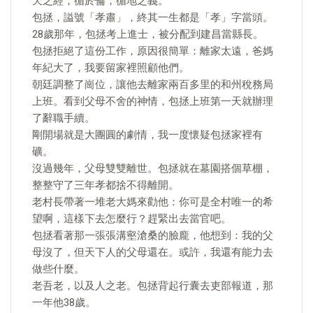
天之經；循於倫，循地之義。
包拯，謚號「孝肅」，終其一生都是「孝」字當頭。
28歲那年，包拯考上進士，被分配到建昌當縣長。
包拯拒絕了這份工作，原因很簡單：離家太遠，爸媽
年紀大了，我要留家裡照顧他們。
朝廷調整了崗位，讓他去離家兩百多里的和州稅務局
上班。看到父母不舍的神情，包拯上班第一天就辦理
了辭職手續。
剛開場就是大團圓的劇情，我一度懷疑包拯家裡有
礦。
沒過幾年，父母雙雙離世。包拯就在墓園搭個草棚，
整整守了三年孝都捨不得離開。
老村長帶著一堆老大媽來勸他：你可是全村唯一的希
望啊，這樣下去怎麼行？趕緊出去當官吧。
包拯看著那一張張溝壑滄桑的臉龐，他想到：我的父
母沒了，但天下人的父母還在。或許，我還有能力去
做些什麼。
老吾老，以及人之老。包拯背起行囊去吏部報道，那
一年他38歲。