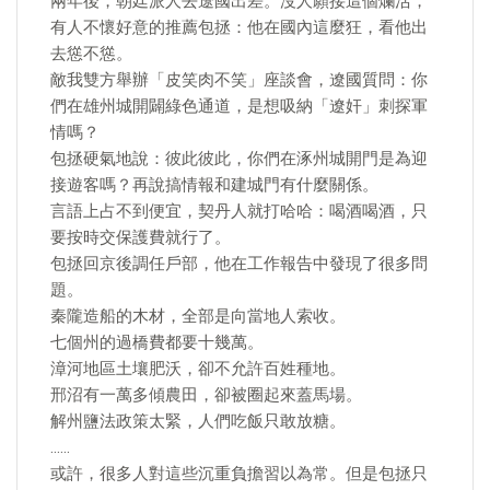
兩年後，朝廷派人去遼國出差。沒人願接這個爛活，
有人不懷好意的推薦包拯：他在國內這麼狂，看他出
去慫不慫。
敵我雙方舉辦「皮笑肉不笑」座談會，遼國質問：你
們在雄州城開闢綠色通道，是想吸納「遼奸」刺探軍
情嗎？
包拯硬氣地說：彼此彼此，你們在涿州城開門是為迎
接遊客嗎？再說搞情報和建城門有什麼關係。
言語上占不到便宜，契丹人就打哈哈：喝酒喝酒，只
要按時交保護費就行了。
包拯回京後調任戶部，他在工作報告中發現了很多問
題。
秦隴造船的木材，全部是向當地人索收。
七個州的過橋費都要十幾萬。
漳河地區土壤肥沃，卻不允許百姓種地。
邢沼有一萬多傾農田，卻被圈起來蓋馬場。
解州鹽法政策太緊，人們吃飯只敢放糖。
……
或許，很多人對這些沉重負擔習以為常。但是包拯只