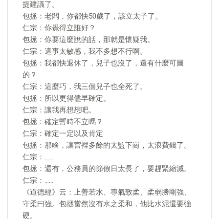
提建議了。
包拯：老闆，你都快50歲了，該立太子了。
仁宗：你覺得立誰好？
包拯：你要這麼說的話，那就是懷疑我。
仁宗：這事太敏感，我不多想不行啊。
包拯：我都快退休了，兒子也沒了，還有什麼可圖
的？
仁宗：這麼巧，我三個兒子也全死了。
包拯：所以更得儘早確定。
仁宗：讓我再想想吧。
包拯：確定暫時不立嗎？
仁宗：確定一定以及肯定
包拯：那啥，讓宮裡多餘的太監下崗，太浪費錢了。
仁宗：……
包拯：還有，公務員的節假日太長了，要趕緊縮減。
仁宗：……
《道德經》云：上善若水、專氣致柔、柔弱勝剛強、
守柔曰強。包拯當然沒有水之柔和，他比水泥還要強
硬。