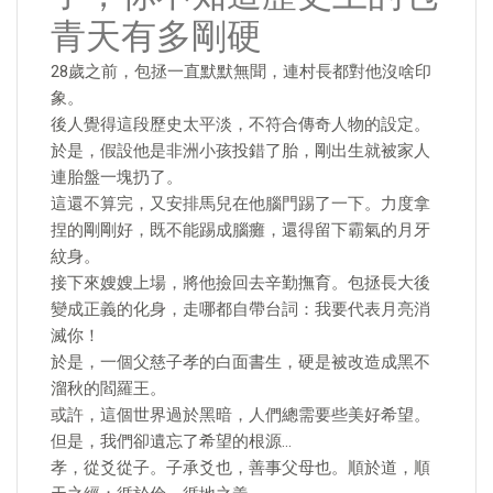
青天有多剛硬
28歲之前，包拯一直默默無聞，連村長都對他沒啥印
象。
後人覺得這段歷史太平淡，不符合傳奇人物的設定。
於是，假設他是非洲小孩投錯了胎，剛出生就被家人
連胎盤一塊扔了。
這還不算完，又安排馬兒在他腦門踢了一下。力度拿
捏的剛剛好，既不能踢成腦癱，還得留下霸氣的月牙
紋身。
接下來嫂嫂上場，將他撿回去辛勤撫育。包拯長大後
變成正義的化身，走哪都自帶台詞：我要代表月亮消
滅你！
於是，一個父慈子孝的白面書生，硬是被改造成黑不
溜秋的閻羅王。
或許，這個世界過於黑暗，人們總需要些美好希望。
但是，我們卻遺忘了希望的根源…
孝，從爻從子。子承爻也，善事父母也。順於道，順