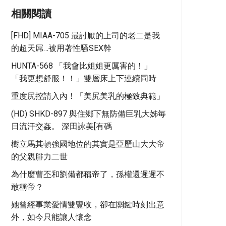
相關閱讀
[FHD] MIAA-705 最討厭的上司的老二是我
的超天屌…被用著性騷SEX幹
HUNTA-568 「我會比姐姐更厲害的！」
「我更想舒服！！」雙層床上下連續同時
重度尻控請入內！「美尻美乳的極致典範」
(HD) SHKD-897 與住鄉下無防備巨乳大姊毎
日流汗交姦。 深田詠美[有碼
樹立馬其頓強國地位的其實是亞歷山大大帝
的父親腓力二世
為什麼曹丕和劉備都稱帝了，孫權還遲遲不
敢稱帝？
她曾經事業愛情雙豐收，卻在關鍵時刻出意
外，如今只能讓人懷念