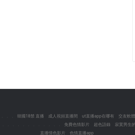
.
.
.
韓國18禁 直播
成人視頻直播間
ut直播app在哪有
交友軟體
.
.
.
.
.
.
.
.
.
.
.
.
免費色情影片
超色語錄
寂寞男生的
直播情色影片
色情直播app