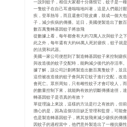
一說到蚊子，相信大家都十分痛恨它，蚊子是一種
一隻蚊子在自己耳邊嗡嗡地叫著，這是人們最討厭
疾，登革熱等，而且還會叮咬皮膚，鼓成一個大包
子，減少疾病的傳播。近日，美國便製造出了數百
數百萬隻轉基因蚊子將放飛
從數據上看，每年都會有大約72萬人次與蚊子之
此之外，每年還有大約66萬人死於瘧疾，蚊子就
的法寶和武器。
美國一家公司便想到了製造轉基因蚊子來控制瘧疾
與改造後的蚊子交配時，能夠減少後代的存活率。
據了解，該公司計劃將製造出數百萬隻蚊子，並且
這些被改造後的蚊子會與其它蚊子進行交配，改造
會死亡。眾所周知，只有雌性蚊子才會叮咬人，而
的數量控制下來，就能夠有效的切斷傳播途徑，達
轉基因蚊子是否真的有效？
單從理論上來說，這樣的方法是行之有效的，但前
擔心的是，因為這個項目缺乏管理和監督，可能會
也是製造轉基因蚊子，將其放飛來減少瘧疾的傳播
因蚊子的過程當中，他們意外製造出了一種抗藥性