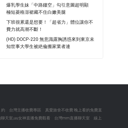
爆乳學生妹「中路鏤空」勾引意圖超明顯
極短菱格澎裙藏不住白嫩美腿
下班很累還是想要！「超省力」體位讓你不
費力就高潮不斷！
(HD) DOCP-220 無意識露胸誘惑來到東京未
知世事大學生被絶倫搬家業者連
 約
台灣主播收費專區
真愛旅舍不收費 晚上看的免費直
聊天室,uu女神直播免費觀看
台灣mm直播聊天室
線上