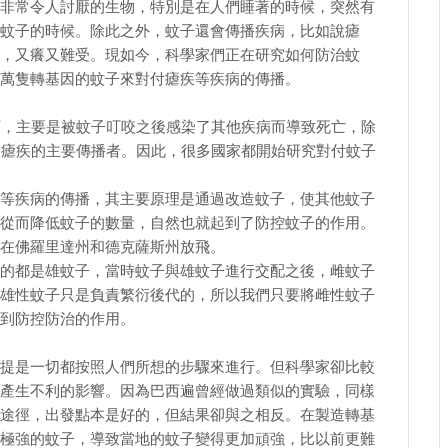
非常令人討厭的生物，特別是在人們睡著的時候，突然有
蚊子的時候。除此之外，蚊子還會傳播疾病，比如說瘧
，又癢又難受。現如今，科學家們正在研究如何防治蚊
萬隻轉基因的蚊子來對付瘧疾等疾病的傳播。
下，主要是被蚊子叮咬之後感染了其他疾病而導致死亡，除
是瘧疾的主要傳播者。因此，很多國家都開始研究對付蚊子
等疾病的傳播，其主要原理是通過改造蚊子，使其他蚊子
從而降低蚊子的數量，自然也就起到了防控蚊子的作用。
在佛羅里達州和德克薩斯州放飛。
的都是雄蚊子，當時蚊子與雄蚊子進行交配之後，雌蚊子
雄性蚊子只是負責繁衍後代的，所以我們只要將雌性蚊子
到防控防治的作用。
提是一切都按照人們所想的步驟來進行。但科學家卻比較
產生不利的影響。因為巴西遍曾經做過類似的實驗，同樣
途徑，出發點本是好的，但結果卻與之相反。在製造轉基
極強的蚊子，導致當地的蚊子變得更加頑強，比以前更難