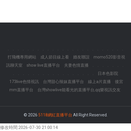
.
.
.
.
.
.
.
.
.
.
.
.
.
.
.
.
.
.
.
.
.
.
.
.
打飛機專用網站
成人節目線上看
婚友聯誼
momo520影音視
訊聊天室
show live直播平台
夫妻色情直播
.
.
.
.
.
.
.
.
.
.
.
.
.
.
.
.
.
.
.
.
.
.
.
.
日本色影院
173live色情視訊
台灣甜心辣妹直播平台
線上a片直播
後宮
mm直播平台
台灣showlive能看光的直播平台,qq樂視訊交友
© 2026
5118網紅直播平台
All Right Reserved.
修改時間:2026-07-30 21:00:14