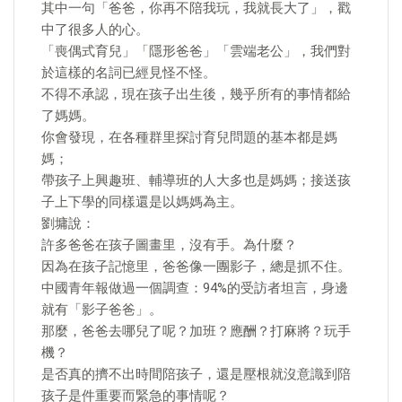
其中一句「爸爸，你再不陪我玩，我就長大了」，戳
中了很多人的心。
「喪偶式育兒」「隱形爸爸」「雲端老公」，我們對
於這樣的名詞已經見怪不怪。
不得不承認，現在孩子出生後，幾乎所有的事情都給
了媽媽。
你會發現，在各種群里探討育兒問題的基本都是媽
媽；
帶孩子上興趣班、輔導班的人大多也是媽媽；接送孩
子上下學的同樣還是以媽媽為主。
劉墉說：
許多爸爸在孩子圖畫里，沒有手。為什麼？
因為在孩子記憶里，爸爸像一團影子，總是抓不住。
中國青年報做過一個調查：94%的受訪者坦言，身邊
就有「影子爸爸」。
那麼，爸爸去哪兒了呢？加班？應酬？打麻將？玩手
機？
是否真的擠不出時間陪孩子，還是壓根就沒意識到陪
孩子是件重要而緊急的事情呢？