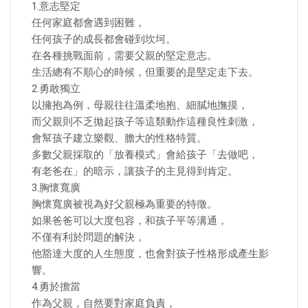
1.意志堅定
任何家庭都會遇到困難，
任何孩子的成長都會碰到坎坷。
在各種挑戰面前，需要父親的堅定意志。
生活總有不順心的時候，但重要的是堅定走下去。
2.勇敢獨立
以擁抱為例，母親往往溫柔地抱、細膩地撫摸，
而父親則不乏拋起孩子等這類動作這種良性刺激，
會幫孩子建立樂觀、膽大的性格特質。
多數父親採取的「放養模式」會給孩子「去做吧，
有老爸在」的暗示，讓孩子的主見得到肯定。
3.胸懷寬廣
胸懷寬廣被視為好父親極為重要的特徵。
如果爸爸可以大度包容，和孩子平等溝通，
不僅有利於問題的解決，
他豁達大度的人生態度，也會對孩子性格形成產生影
響。
4.勇於擔當
作為父親，自然要對家庭負責，