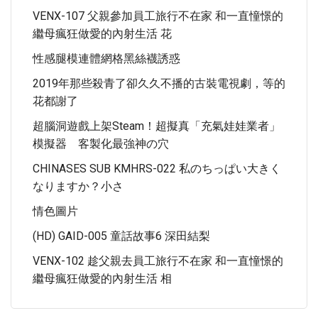
VENX-107 父親參加員工旅行不在家 和一直憧憬的
繼母瘋狂做愛的內射生活 花
性感腿模連體網格黑絲襪誘惑
2019年那些殺青了卻久久不播的古裝電視劇，等的
花都謝了
超腦洞遊戲上架Steam！超擬真「充氣娃娃業者」
模擬器 客製化最強神の穴
CHINASES SUB KMHRS-022 私のちっぱい大きく
なりますか？小さ
情色圖片
(HD) GAID-005 童話故事6 深田結梨
VENX-102 趁父親去員工旅行不在家 和一直憧憬的
繼母瘋狂做愛的內射生活 相