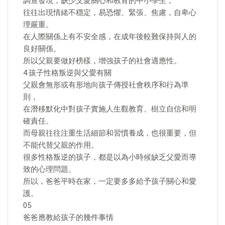
調查發現，缺少父愛關心和教育的中小學生，
往往出現情緒不穩定，易恐懼、緊張、焦慮，自卑心
理嚴重。
在人際關係上有不安全感，在成年後較難保持與人的
良好關係。
所以父親要做好榜樣，增強孩子的社會適應性。
4.孩子性格叛逆與父愛有關
父親會無形或有形地向孩子傳授社會秩序和行為準
則，
在潛移默化中對孩子實施人生觀教育、樹立自信和明
確責任。
而母親往往注重生活細節和習慣養成，也很重要，但
不能代替父親的作用。
很多性格叛逆的孩子，都是以為小時候缺乏父愛而導
致的心理問題。
所以，爸爸平時在家，一定要多多給予孩子關心和愛
護。
05
爸爸應教給孩子的幾件事情