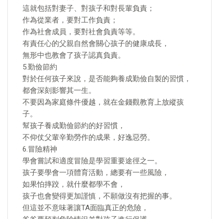
這就包括對妻子、對孩子和對長輩負責；
作為從業者，要對工作負責；
作為社會成員，要對社會負責等等。
有責任心的父親自然會關心孩子的健康成長，
無形中也教會了孩子認真負責。
5.勤儉節約
對於任何孩子來說，是否能夠養成勤儉自製的習慣，
都會深刻影響其一生。
不要因為家庭條件優越，就在金錢觀教育上放縱孩
子。
幫孩子養成勤儉節約的好習慣，
不仰仗父輩辛勤勞作的成果，好逸惡勞。
6.冒險精神
學會嘗試和適度冒險是學習重要途徑之一。
孩子要學會一項體育活動，總要有一些風險，
如果怕摔跤，就什麼都學不會，
孩子也會變得更加謹慎，不願做沒有把握的事。
但這並不意味著讓TA面臨真正的危險，