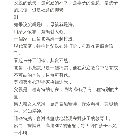
父親的缺失，是家庭的不幸、是妻子的憂愁、是孩子
的悲傷，也是社會的抑鬱。
01
如果說父親是山，母親就是海。
山給人依靠，海撫慰人心。
一個家，由爸爸媽媽一起打造。
現代家庭，往往是父親在外打拚，母親在家照看孩
子。
看起來分工明確，其實不然。
爸爸，不應該只是一個稱謂，他在家庭教育中佔有或
不可缺的地位，且無可替代。
美國著名心理學家格爾迪說，
父親是一種奇特的存在， 對培養孩子有一種特別的力
量。
男人較女人來講，更具冒險精神、探索精神、寬容精
神、求知精神。
這些特點，會淋漓盡致地體現在對孩子的教育上。
然而，據調查，高達80%的爸爸，每天陪伴孩子不足
一小時。