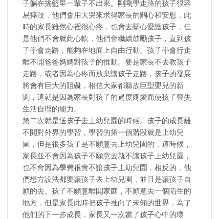
子躺在搖籃里一輩子不出來。剛剛學走路的孩子很容
易摔跤，他們會用大哭來求得家長的關心和安慰，此
時的家長雖然心裡很心疼，也會去關心愛護孩子，但
是他們不會就此心軟，他們會繼續鼓勵孩子，直到孩
子學會走路，能夠在地面上自由行動。孩子學會行走
離不開爸爸媽媽對孩子的推動。要是家長不去教孩子
走路，或者因為心疼而放棄讓孩子走路，孩子的發展
將會有巨大的阻礙，相信大家都聽故巨型嬰兒的新
聞，這就是因為家長對孩子的過度疼愛而使孩子喪失
生活自理的能力。
​第二次就是送孩子去上幼兒園的時候。孩子的成長離
不開對外界的學習，學習的第一個階段就是上幼兒
園，但是很多孩子是不願意去上幼兒園的，這時候，
家長並不會因為孩子不願意去就不讓孩子上幼兒園，
也不會因為學費很貴不讓孩子上幼兒園，相反的，他
們想方設法都要讓孩子去上幼兒園，並且是讓孩子自
願的去。孩子不願意離開家庭，不願意去一個陌生的
地方，但是家長此時把孩子推向了未知的世界，為了
他們的下一步成長，家長又一次當了孩子心中的壞