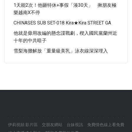
1天能2次！他砸特休+事假「湊30天」 揪朋友極
樂越南X不停
CHINASES SUB SET-018 Kira★kira STREET GA
他就是毋用改編的懸念諜戰劇，楔入國民黨蘭州近
十年的中共暗子
雪梨海攤解放「重量級美乳」泳衣線深深埋入
.
.
.
.
.
.
.
.
.
.
.
.
.
.
.
.
.
.
.
.
.
.
.
.
伊莉視頻 影片區
交朋友網站
台妹視訊
免費情色線上看免費