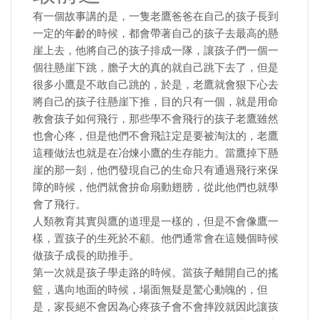
有一個故事講的是，一隻老鷹爸爸在自己的孩子長到
一定的年齡的時候，都會帶著自己的孩子去最高的懸
崖上去，他將自己的孩子排成一隊，讓孩子們一個一
個往懸崖下跳，膽子大的真的就自己跳下去了，但是
很多小鷹是不敢自己跳的，於是，老鷹就會狠下心去
將自己的孩子往懸崖下推，目的只有一個，就是用命
教會孩子如何飛行，那些學不會飛行的孩子老鷹雖然
也會心疼，但是他們不會飛註定是要被淘汰的，老鷹
這種做法也就是在冶煉小鷹的生存能力。當鷹掉下懸
崖的那一刻，他們發現自己的生命只有通過飛行來保
障的時候，他們就會拚命扇動翅膀，從此他們也就學
會了飛行。
​人類教育其實與鷹的道理是一樣的，但是不會像鷹一
樣，置孩子的生死於不顧。他們通常會在這幾個時候
做孩子成長的助推手。
第一次就是孩子學走路的時候。當孩子離開自己的搖
籃，邁向地面的時候，場面無疑是驚心動魄的，但
是，家長絕不會因為心疼孩子會不會摔跤就因此讓孩