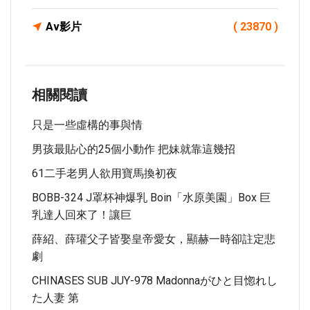
Av影片
( 23870 )
相關閱讀
只是一些虛構的事與情
男孩最貼心的25個小動作 把妹就靠這幾招
61二手老男人欲用寶馬換初夜
BOBB-324 J罩杯神爆乳 Boin「水原美園」Box 巨
乳達人回來了！讓巨
薛紹、薛瓘父子皆娶皇帝愛女，顯赫一時卻註定悲
劇
CHINASES SUB JUY-978 Madonnaがひと目惚れし
た人妻 第