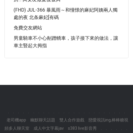
(FHD) JUL-366 暴風雨～和憧憬的麻妃阿姨兩人獨
處的夜 北条麻妃[有碼
免費交友網站
男童騎車不小心剮蹭轎車，孩子接下來的做法，讓
車主豎起大拇指
.
.
.
.
.
.
.
.
.
.
.
.
.
.
.
.
.
.
.
.
.
.
.
.
老司機app
幽默聊天話題
雙人合作遊戲
戀愛視訊ing,棒棒糖視
頻多人聊天室
成人中文字幕jav
s383 live影音秀
.
.
.
.
.
.