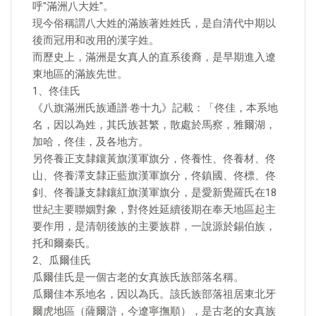
呼"滿洲八大姓"。
現今俗稱謂八大姓的滿族著姓姓氏，是自清代中期以
後而冠用和改用的漢字姓。
而歷史上，滿洲是女真人的直系後裔，是早期進入遼
東地區的滿族先世。
1、佟佳氏
《八旗滿洲氏族通譜·卷十九》記載：「佟佳，本系地
名，因以為姓，其氏族甚繁，散處於馬察，雅爾湖，
加哈，佟佳，及各地方。
另佟養正支隸鑲黃旗漢軍旗分，佟養性、佟養材、佟
山、佟養澤支隸正藍旗漢軍旗分，佟鎮國、佟標、佟
釗、佟養謙支隸鑲紅旗漢軍旗分，是愛新覺羅氏在18
世紀主要聯姻對象，對佟姓延續後期在奉天地區起主
要作用，是清朝後族的主要族群，一說源於錫伯族，
托和爾秦氏。
2、瓜爾佳氏
瓜爾佳氏是一個古老的女真族氏族部落名稱。
瓜爾佳本系地名，因以為氏。該氏族部落祖居東北牙
爾虎地區（薩爾滸，今遼寧撫順），是古老的女真族