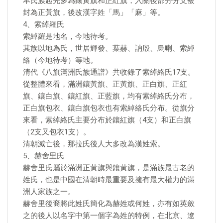
本氏族起先多為鑲黃旗和正紅旗，入關後部分分支被
封為正黃旗，後改漢字姓「馬」「麻」等。
4、索綽羅氏
索綽羅是地名，今地待考。
其族以地為氏，世居輝發、葉赫、訥殷、烏喇、索綽
絡（今地待考）等地。
清代《八旗滿洲氏族通譜》共收錄了索綽絡氏17支。
從整體來看，滿洲鑲黃旗、正黃旗、正白旗、正紅
旗、鑲白旗、鑲紅旗、正藍旗，均有索綽絡氏分布，
正白旗包衣、鑲白旗包衣也有索綽絡氏分布。從旗分
來看，索綽絡氏主要分布於鑲紅旗（4支）和正白旗
（2支又包衣1支）。
清朝滅亡後，那拉氏後人大多改為漢姓索。
5、赫舍里氏
赫舍里氏屬於滿洲正黃旗與鑲黃旗，是滿族最古老的
姓氏，也是中國在清朝時最重要及擁有最大權力的滿
洲人家族之一。
赫舍里後裔將此姓氏簡化為赫姓或何姓，亦有如英斂
之的後人以名字中第一個字為姓的特例，在北京、遼