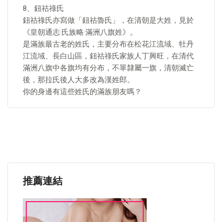
8、鈕祜祿氏
鈕祜祿氏亦寫做「鈕祜魯氏」，在清朝是大姓，見於
《皇朝通志·氏族略·滿洲八旗姓》。
是滿族最古老的姓氏，主要分布在松花江流域、牡丹
江流域、長白山區，鈕祜祿氏家族人丁興旺，在清代
滿洲八旗中各旗均有分布，不單隸屬一旗，清朝滅亡
後，那拉氏後人大多改為漢姓郎。
你的身邊有這些姓氏的滿族朋友嗎？
推薦連結