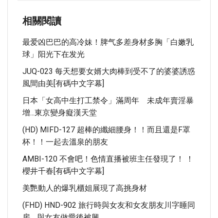
相關閱讀
最爱凶巴巴的高冷妹！脾气多差身材多胸「白嫩乳
球」阳光下在发光
JUQ-023 每天想要女婿大肉棒到受不了的婆婆誘惑
風間由美[有碼中文字幕]
日本「女高中生打工禁令」滿周年 未成年賣淫暴
增...東京變身癡漢天堂
(HD) MIFD-127 超棒的纖細腰身！！而且還是F罩
杯！！一起去溫泉的朋友
AMBI-120 不會吧！色情直播被班主任發現了！ ！
櫻井千春[有碼中文字幕]
美艷動人的爆乳櫃姐展現了高挑身材
(FHD) HND-902 旅行時與女友和女友朋友川字睡同
房… 與女友做愛後被興