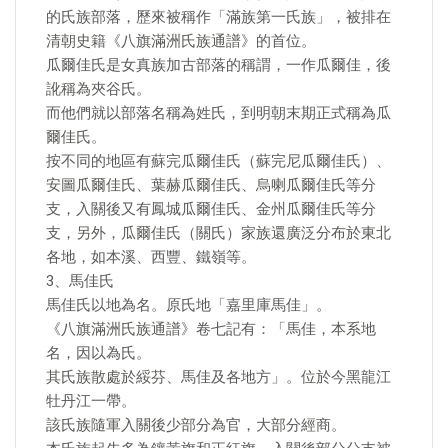
的氏族部落，歷來被稱作「滿族第一氏族」，被排在
清朝史籍《八旗滿洲氏族通譜》的首位。
瓜爾佳氏是女真族加古部落的稱謂，一作瓜爾佳，後
訛稱為夾谷氏。
而他們就以部落名稱為姓氏，到明朝末期正式稱為瓜
爾佳氏。
按不同的地區有蘇完瓜爾佳氏（蘇完尼瓜爾佳氏）、
安圖瓜爾佳氏、葉赫瓜爾佳氏、烏喇瓜爾佳氏等分
支，入關後又有鳳城瓜爾佳氏、金州瓜爾佳氏等分
支，另外，瓜爾佳氏（關氏）家族還廣泛分布於東北
各地，如本溪、西豐、鐵嶺等。
3、馬佳氏
馬佳氏以地為名。原氏地「嘉里庫馬佳」。
《八旗滿洲氏族通譜》卷七記有：「馬佳，本系地
名，因以為氏。
其氏族散處於綏芬、馬佳及各地方」。位於今黑龍江
牡丹江一帶。
該氏族隨軍入關後少部分為官，大部分經商。