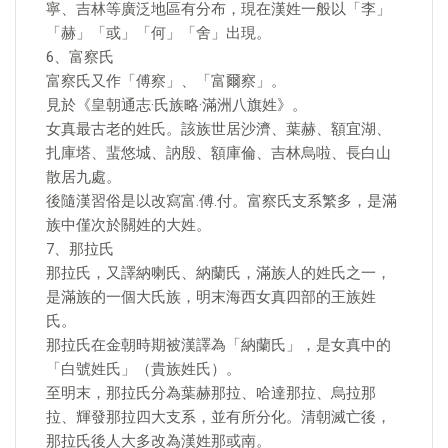
寧、吉林等廣泛地區有分布，現在漢姓一般以「李」
「赫」「或」「何」「舍」出現。
6、富察氏
富察氏又作「傅察」、「富爾察」。
見於《皇朝通志·氏族略·滿洲八旗姓》。
女真最古老的姓氏。該族世居沙濟、葉赫、額宜湖、
扎庫塔、蜚悠城、訥殷、額庫倫、吉林烏啦、長白山
散居九處。
後隨漢習俗是以改寫富.傅.付。富察氏支系繁多，是滿
族中僅次於關姓的大姓。
7、那拉氏
那拉氏，又譯納喇氏、納蘭氏，滿族人的姓氏之一，
是滿族的一個大氏族，明末海西女真四部的王族姓
氏。
那拉氏在金朝時期被漢譯為「納蘭氏」，是女真中的
「白號姓氏」（貴族姓氏）。
至明末，那拉氏分為葉赫那拉、哈達那拉、烏拉那
拉、輝發那拉四大支系，並有所分化。清朝滅亡後，
那拉氏後人大多改為漢姓那或南。