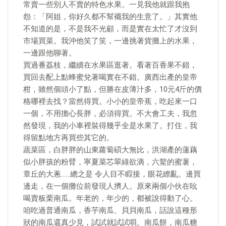
常賣一些別人不賣的特色水果。一見我他就跟我抱
怨：「阿姐，你好久都不幫襯我的生意了。」其實他
不知道的是，不是我不光顧，而是實在太忙了才沒到
市場買菜。我沖他笑了笑，一邊挑著貨攤上的水果，
一邊跟他聊著。
買過番荔枝，繼續在水果區逛著。看著百香果不錯，
買回去配上點蜂蜜兌著喝實在不錯。廣西出產的皇帝
柑，雖然個頭小了點，但勝在皮薄汁多，10元4斤的價
格哪裡去找？當然得買。小小的皇帝蕉，吃起來一口
一個，不用擔心長胖，必須得買。不大會工夫，我忽
然發現，我的小車裡裝得幾乎全是水果了。打住，我
得留點地方再買些其它的。
蔬菜區，白胖胖的山東蘿蔔碩大無比，洪湖產的蓮藕
似小胖孩的粉臂，寧夏菜芯翠綠欲滴，六鰲的蜜薯，
章丘的大蔥……總之是 令人目不睱接，眼花繚亂。邊買
邊走，在一個攤位前發現人擠人。原來兩個小伙在吆
喝賣板栗南瓜。年老的，年少的，都被說得動了心。
咱吃過普通南瓜，香芋南瓜、貝貝南瓜，話說這種形
狀的南瓜還真少見，試試就試試唄。南瓜餅，南瓜糖