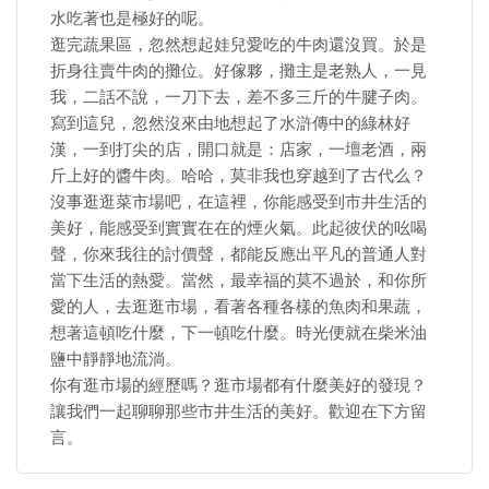
水吃著也是極好的呢。
逛完蔬果區，忽然想起娃兒愛吃的牛肉還沒買。於是
折身往賣牛肉的攤位。好傢夥，攤主是老熟人，一見
我，二話不說，一刀下去，差不多三斤的牛腱子肉。
寫到這兒，忽然沒來由地想起了水滸傳中的綠林好
漢，一到打尖的店，開口就是：店家，一壇老酒，兩
斤上好的醬牛肉。哈哈，莫非我也穿越到了古代么？
沒事逛逛菜市場吧，在這裡，你能感受到市井生活的
美好，能感受到實實在在的煙火氣。此起彼伏的吆喝
聲，你來我往的討價聲，都能反應出平凡的普通人對
當下生活的熱愛。當然，最幸福的莫不過於，和你所
愛的人，去逛逛市場，看著各種各樣的魚肉和果蔬，
想著這頓吃什麼，下一頓吃什麼。時光便就在柴米油
鹽中靜靜地流淌。
你有逛市場的經歷嗎？逛市場都有什麼美好的發現？
讓我們一起聊聊那些市井生活的美好。歡迎在下方留
言。