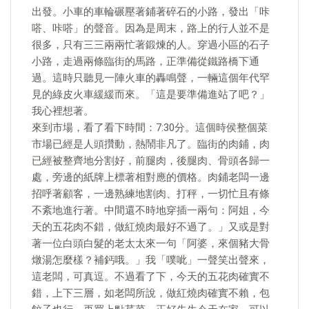
出發。小車的車輪碾壓著鋪著碎石的小路，發出「咔
嗒、咔嗒」的聲音。因為是周末，路上的行人並不是
很多，只有三三兩兩忙著鍛煉的人。穿過小區的石子
小路，走過兩條臨街的馬路，正準備從鐵路橋下通
過。這時只聽見一陣火車的轟鳴聲，一輛這個年代罕
見的綠皮火車緩緩而來。「這是要準備進站了吧？」
我心裡想著。
來到市場，看了看下時間：7:30分。這個時侯整個菜
市場已經是人頭攢動，熱鬧非凡了。臨街的肉鋪，肉
已經被整齊地分割好，前腿肉，後腿肉、骨頭各歸一
處，旁邊的紙牌上標著相對應的價格。肉鋪老闆一邊
招呼著顧客，一邊熟練地割肉、打秤，一切忙且有條
不紊地進行著。中間還不時地穿插一兩句：阿姐，今
天的五花肉不錯，做紅燒肉最好不過了。」又或是對
著一位白頭白髮的老太太來一句「阿婆，來個豬大骨
燉湯怎麼樣？補鈣哦。」我「噗呲」一聲笑出聲來，
這老闆，可真逗。不過看了下，今天的五花肉確實不
錯，上下三層，如老闆所說，做紅燒肉確實不賴，包