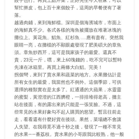
餃子也行。再買上點芹菜，正好先生今天在家，可以
幫忙擀皮，包上百十來個餃子，這周的早餐便有了著
落。
越過肉鋪，來到海鮮檔。深圳是個海濱城市，市面上
的海鮮真不少。各式各樣的海魚被擺放在堆著冰塊的
攤位上。黃花魚、鯧魚、紅杉魚 ……應有盡有。突然我
眼睛一亮，在攤檔的不顯眼處發現了肥美碩大的章魚
須。章魚炒西芹，這可是我家孩子的最愛。還真不
貴，23元一斤，嘿，來上60塊錢的，吃不完可以暫時
先凍在冰箱里。再買上兩條大白鯧。完美！
拐個彎，來到了賣水果和蔬菜的地方。水果攤估計是
所有女生的最愛，我當然也不例外。這個季節，可供
選擇的種類實在是太多了。紅通通的大蘋果，水靈靈
的蜜梨，黃澄澄的江西臍橙，一排排堆得老高，攤主
站在後面，有的露出來的只能是一張笑臉。不過，這
些常見的水果好象勾不起人購買的慾望。暫且往前走
走，看看還有什麼好貨在後頭。果然，菜場總不會讓
人失望。在我尋覓不過十秒之後，發現了一種不常見
的水果——番荔枝。賣水果的小哥跟我比較熟，他一般