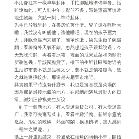
不用像往常一樣早早起床，手忙腳亂地準備早餐。話
雖說如此，可人到中年，覺並不多，還是遵循著慣常
地生物鐘，六點一刻，準時起床。
先生已於我早起，在書房忙著什麼。兒子還在呼呼大
睡，我並沒有叫醒他，讓他睡吧，現在的孩子壓力
大，睡眠全靠周末補了。簡單洗漱，給先生做了碗湯
麵，看著窗外天氣不錯。忽然想起孩子跟我說過，今
天想吃海鮮。再看看冰箱，裡面的瓜果蔬菜和肉類都
所剩無幾，早該囤點貨了。樓下的生鮮社區和附近的
生活超市要不就是品種太少，要不就是價格虛高，總
之就是選擇較少。那還是去趟菜市場吧。
其實如果平時沒有什麼事，我也是挺喜歡逛菜場的，
因為那是最接地氣的地方，在那總能遇見最動人的日
常。誠如汪曾祺先生所說：
「到了一個新地方，有人愛逛百貨公司，有人愛逛書
店，我寧可去逛逛菜市。看看生雞活鴨、新鮮水靈的
瓜菜、彤紅的辣椒，熱熱鬧鬧，挨挨擠擠，讓人感到
一種生之樂趣。」
換上一身運動裝束，拎過放在牆角的購物小車，開始