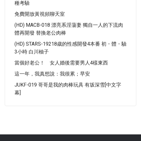
種考驗
免費開放黃視頻聊天室
(HD) MACB-018 漂亮系淫蕩妻 獨自一人的下流肉
體再開發 替換老公肉棒
(HD) STARS-19218歳的性感開發4本番 初・體・驗
3小時 白川柚子
當個好老公！ 女人婚後需要男人4樣東西
這一年，我真想說：我很累；早安
JUKF-019 哥哥是我的肉棒玩具 有坂深雪[中文字
幕]