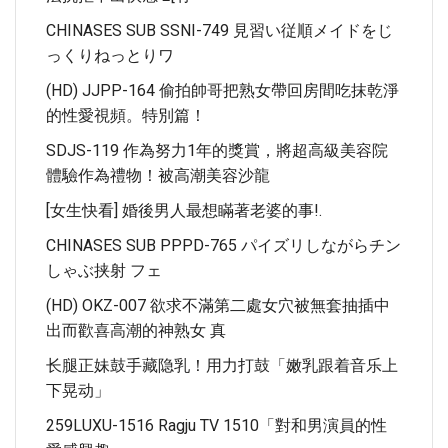
CHINASES SUB SSNI-749 見習い従順メイドをじ
っくりねっとりワ
(HD) JJPP-164 偷拍帥哥把熟女帶回房間吃抹乾淨
的性愛視頻。特別篇！
SDJS-119 作為努力1年的獎賞，將超高級美容院
體驗作為禮物！被高潮美容沙龍
[女生快看] 婚後男人最想瞞著老婆的事!.
CHINASES SUB PPPD-765 パイズリしながらチン
しゃぶ挟射 フェ
(HD) OKZ-007 欲求不滿第二處女穴被無套抽插中
出而歡喜高潮的神熟女 真
长腿正妹鼓手藏隐乳！用力打鼓「嫩乳跟着音乐上
下晃动」
259LUXU-1516 Ragju TV 1510「對和男演員的性