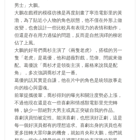
男士」大鵬。
大鵬在戲裡的模樣彷彿是再度刻畫了寧浩電影里的黃
渤，為了貼近小人物的角色狀態，他不僅在外形上做
改變，也會設計一些比較具有表現力的表情和動作，
但還是存在用力過猛的問題，反而是自然演繹的柳岩
佔了上風。
大鵬的好哥們喬杉主演了《兩隻老虎》，搭檔的另一
隻「老虎」是葛優，他和趙薇對戲，范偉、閆妮來做
配。葛優說「喬杉才是領銜主演，嚴格來說我是配
角」，多次強調喬杉才是一番。
葛優的話其實是自謙，他在片中的角色是統領故事走
向的核心與靈魂。
前輩提攜後輩，喬杉得到的曝光和關注度勢必上漲，
不過他現在還是在一些喜劇和情感類電影里兜兜轉
轉，缺少一部絕對大男主或真正突破自我的作品。
喜劇演員怕被定性。能演喜劇，也想演好正劇，這是
每一個好演員都有的理想追求。喜劇出身的演員也有
更多扭轉大眾印象的機會，就如肖央和大鵬，他們就