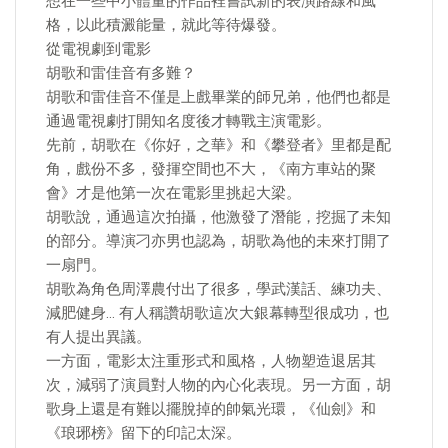
想在一些中小體量的作品裡嘗試新的表演路線和風
格，以此積澱能量，就此等待爆發。
從電視劇到電影
胡歌和雷佳音有多難？
胡歌和雷佳音不僅是上戲畢業的師兄弟，他們也都是
通過電視劇打開知名度後才轉戰主演電影。
先前，胡歌在《你好，之華》和《攀登者》里都是配
角，戲份不多，發揮空間也不大，《南方車站的聚
會》才是他第一次在電影里挑起大梁。
胡歌說，通過這次拍攝，他激發了潛能，挖掘了未知
的部分。導演刁亦男也認為，胡歌為他的未來打開了
一扇門。
胡歌為角色周澤農付出了很多，學武漢話、練功夫、
減肥健身… 有人稱讚胡歌這次大銀幕轉型很成功，也
有人提出異議。
一方面，電影太注重形式和風格，人物塑造退居其
次，減弱了演員對人物的內心化表現。另一方面，胡
歌身上還是有難以擺脫掉的帥氣光環，《仙劍》和
《琅琊榜》留下的印記太深。