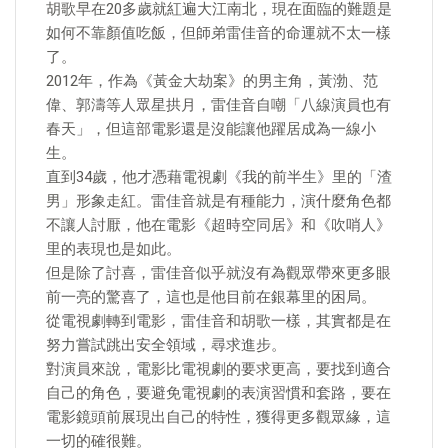
胡歌早在20多歲就紅遍大江南北，現在面臨的難題是
如何不靠顏值吃飯，但師弟雷佳音的命運就不太一樣
了。
2012年，作為《黃金大劫案》的男主角，黃渤、范
偉、郭濤等人眾星拱月，雷佳音自嘲「八線演員也有
春天」，但這部電影還是沒能讓他躍居成為一線小
生。
直到34歲，他才憑藉電視劇《我的前半生》里的「渣
男」形象走紅。雷佳音就是有種能力，演什麼角色都
不讓人討厭，他在電影《超時空同居》和《吹哨人》
里的表現也是如此。
但是除了討喜，雷佳音似乎就沒有為觀眾帶來更多眼
前一亮的驚喜了，這也是他目前在銀幕里的困局。
從電視劇轉到電影，雷佳音和胡歌一樣，其實都是在
努力嘗試跳出安全領域，尋求進步。
對演員來說，電影比電視劇的要求更高，要找到適合
自己的角色，要避免電視劇的表演習慣和套路，要在
電影鏡頭前展現出自己的特性，獲得更多觀眾緣，這
一切的確很難。