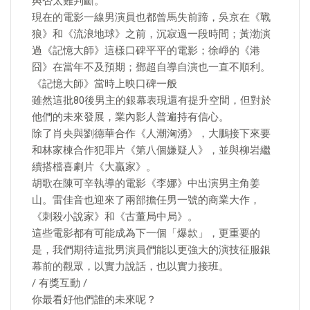
與否太難判斷。
現在的電影一線男演員也都曾馬失前蹄，吳京在《戰
狼》和《流浪地球》之前，沉寂過一段時間；黃渤演
過《記憶大師》這樣口碑平平的電影；徐崢的《港
囧》在當年不及預期；鄧超自導自演也一直不順利。
《記憶大師》當時上映口碑一般
雖然這批80後男主的銀幕表現還有提升空間，但對於
他們的未來發展，業內影人普遍持有信心。
除了肖央與劉德華合作《人潮洶湧》，大鵬接下來要
和林家棟合作犯罪片《第八個嫌疑人》，並與柳岩繼
續搭檔喜劇片《大贏家》。
胡歌在陳可辛執導的電影《李娜》中出演男主角姜
山。雷佳音也迎來了兩部擔任男一號的商業大作，
《刺殺小說家》和《古董局中局》。
這些電影都有可能成為下一個「爆款」，更重要的
是，我們期待這批男演員們能以更強大的演技征服銀
幕前的觀眾，以實力說話，也以實力接班。
/ 有獎互動 /
你最看好他們誰的未來呢？