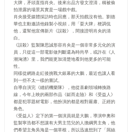
大牌，矛頭直指肖央。後來出品方發文澄清，稱被偷
拍泄露的場景其實是一場戲中戲。
肖央接受媒體採訪時也回應，那天拍戲沒有他。劉德
華也主動邀請他錄製小視頻，用「耍大牌」梗調侃
他，還幫他宣傳新片《誤殺》，間接證明肖央的清
白。
《誤殺》監製陳思誠形容肖央是一個非常多元化的演
員，只從這一部電影做判斷還為時尚早，或許在《人
潮洶湧》里，我們能更加清楚地看到他更多的可能
性。
同樣從網路走紅後挑戰大銀幕的大鵬，最近也讓人看
到一些不太一樣的嘗試。
自導自演完《縫紉機樂隊》，他從喜劇領域轉換路
線，今年上映的兩部作品《鋌而走險》和《受益人》
都是犯罪題材電影，他扮演的都是相對嚴肅、正經的
角色。
《受益人》定下的第一個演員就是大鵬，導演申奧和
監製寧浩都不想讓有大男主范兒的人擔綱男主角，他
們希望主角吳海是一個草根，所以迅速想到了「屌絲