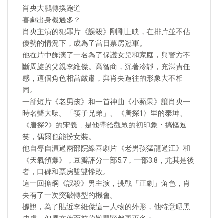
肖央大鵬轉換跑道
喜劇出身機遇多？
肖央主演的犯罪片《誤殺》剛剛上映，在排片並不佔
優勢的情況下，成為了當日票房冠軍。
他在片中飾演了一名為了保護女兒和家庭，與警方不
斷周旋的父親李維傑。高智商，沉著冷靜，充滿責任
感，這個角色相當嚴肅，與肖央過往的形象大不相
同。
一部短片《老男孩》和一首神曲《小蘋果》讓肖央一
時名聲大噪。「筷子兄弟」、《唐探1》里的泰坤、
《唐探2》的宋義，是他帶給觀眾的初印象：搞怪逗
笑，偶爾也能扮女裝。
他自導自演過兩部院線喜劇片《老男孩猛龍過江》和
《天氣預爆》，豆瓣評分一部5.7，一部3.8，尤其是後
者，口碑和票房雙雙慘敗。
這一回擔綱《誤殺》男主演，挑戰「正劇」角色，肖
央有了一次突破轉型的機會。
據說，為了貼近李維傑這一人物的外形，他特意晒黑