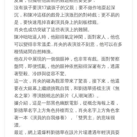
皮膚，但擺在他面前的難題顯然要更多：
沒有孩子要演17歲孩子的父親；要不做作地耍起深
沉，和陳冲這樣的戲骨上演激烈的對峙戲；更不易的
是，要快速甩掉喜劇演員身上的刻板標籤。
肖央也成功突破了這些表演上的難關。
陳冲咄咄逼人時，他顯得氣定神閑，面對家人，他也
可以變得非常溫柔…肖央的表演並不刻意，他可以在多
種情緒間自然轉換。
他在片中展現的一個個眼神，也非常有戲。面對警察
盤問，即便慌亂，他的眼神依然顯得深邃有力，透露
著堅毅、冷靜與從容不驚。
這一次，肖央的確為觀眾帶來了驚喜，接下來，他還
要在大銀幕上繼續挑戰自我，和劉德華搭檔主演《無
名之輩》導演饒曉志的新片《人潮洶湧》。
據介紹，這是一部黑色幽默電影，從概念海報上看，
劉德華名字上方角色持槍而立，肖央名字上方角色拿
著一本《演員的自我修養》，「雙男主」的意味很
濃。
最近，網上還爆料劉德華在該片片場遭遇年輕演員耍