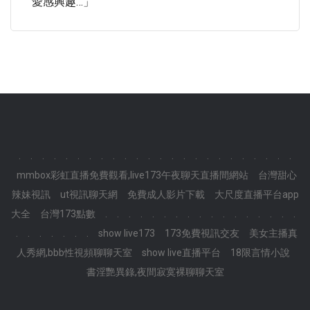
愛感興趣…」
.
.
.
.
.
.
.
.
.
.
.
.
.
.
.
.
.
.
.
.
.
.
.
.
mmbox彩虹直播免費觀看,live173午夜聊天直播間網站
台灣甜心
辣妹視訊
ut視訊聊天網
免費成人影片下載
大尺度直播平台app
大全
台灣173點數
.
.
.
.
.
.
.
.
.
.
.
.
.
.
.
.
.
.
.
.
.
.
.
.
show live173
173免費視訊交友
美女主播真
人秀網,bbb性視頻聊聊天室
show live直播平台
18限言情小說
書淫艷異錄,夜間寂寞裸聊聊天室