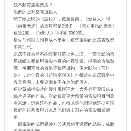
扛不動賀歲檔票房？
他們的上升空間還很大
除了剛上映的《誤殺》，截至目前，《受益人》和
《兩隻老虎》的票房都是2億多，《南方車站的聚會》
逼近2億，《吹哨人》則不到5000萬。
從先前預期與預算成本來看，這些電影的票房表現都
不夠理想。
票房不佳當然不能怪罪於這批男主演，一部電影的票
房成績主要是與電影本身的內容質量、檔期的市場熱
度、後期宣發的效果等緊密掛鉤，像大鵬的《煎餅
俠》，雷佳音的《超時空同居》也都曾在票房競爭中
異軍突圍，主要原因並不在於他們個人。
這批賀歲檔影片的製作規模不大，大多是新導演或文
藝片導演的作品。對於負責更大體量的電影項目開發
者來說，透過這些作品，也得以讓他們評估這批男演
員們的銀幕表現力以及他們身上潛在的電影商業價
值。
一部電影的成型是片方與演員相互選擇的結果，成敗