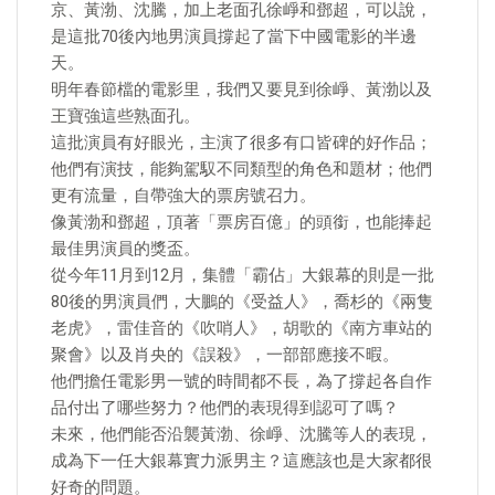
京、黃渤、沈騰，加上老面孔徐崢和鄧超，可以說，
是這批70後內地男演員撐起了當下中國電影的半邊
天。
明年春節檔的電影里，我們又要見到徐崢、黃渤以及
王寶強這些熟面孔。
這批演員有好眼光，主演了很多有口皆碑的好作品；
他們有演技，能夠駕馭不同類型的角色和題材；他們
更有流量，自帶強大的票房號召力。
像黃渤和鄧超，頂著「票房百億」的頭銜，也能捧起
最佳男演員的獎盃。
從今年11月到12月，集體「霸佔」大銀幕的則是一批
80後的男演員們，大鵬的《受益人》，喬杉的《兩隻
老虎》，雷佳音的《吹哨人》，胡歌的《南方車站的
聚會》以及肖央的《誤殺》，一部部應接不暇。
他們擔任電影男一號的時間都不長，為了撐起各自作
品付出了哪些努力？他們的表現得到認可了嗎？
未來，他們能否沿襲黃渤、徐崢、沈騰等人的表現，
成為下一任大銀幕實力派男主？這應該也是大家都很
好奇的問題。