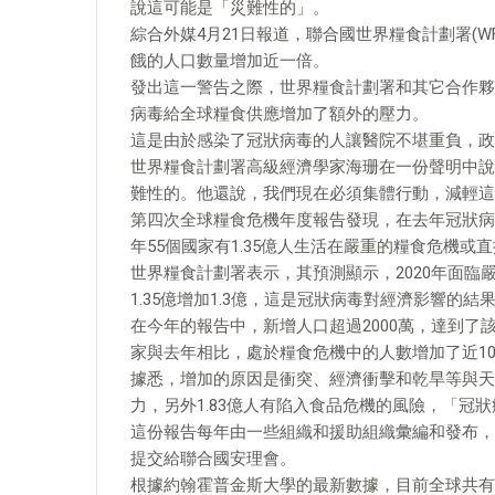
說這可能是「災難性的」。
綜合外媒4月21日報道，聯合國世界糧食計劃署(
餓的人口數量增加近一倍。
發出這一警告之際，世界糧食計劃署和其它合作夥
病毒給全球糧食供應增加了額外的壓力。
這是由於感染了冠狀病毒的人讓醫院不堪重負，政
世界糧食計劃署高級經濟學家海珊在一份聲明中說
難性的。他還說，我們現在必須集體行動，減輕這
第四次全球糧食危機年度報告發現，在去年冠狀病
年55個國家有1.35億人生活在嚴重的糧食危機或
世界糧食計劃署表示，其預測顯示，2020年面臨嚴
1.35億增加1.3億，這是冠狀病毒對經濟影響的結
在今年的報告中，新增人口超過2000萬，達到了
家與去年相比，處於糧食危機中的人數增加了近10%
據悉，增加的原因是衝突、經濟衝擊和乾旱等與天
力，另外1.83億人有陷入食品危機的風險，「冠
這份報告每年由一些組織和援助組織彙編和發布，
提交給聯合國安理會。
根據約翰霍普金斯大學的最新數據，目前全球共有超過