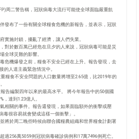
WFP)周二警告稱，冠狀病毒大流行可能使全球面臨嚴重飢
伴發布了一份有關全球糧食危機的新報告，並表示，冠狀
府實施封鎖，擾亂了經濟，讓人們失業。
，對於數百萬已經危在旦夕的人來說，冠狀病毒可能是災
場全球災難的影響。
毒危機爆發之前，糧食不安全已經在上升。報告發現，去
直接的人道主義緊急情況中。
重糧食不安全問題的人口數量將增至2.65億，比2019年的
果。
該報告編製四年以來的最高水平。 將今年報告中的50個國
，達到1.23億人。
氣相關的事件。報告還發現，如果面臨額外的衝擊或壓
狀病毒很容易就會變成這樣一個衝擊」。
並將於周二晚些時候由聯合國糧農組織和世界糧食計劃署
256萬5059例冠狀病毒確診病例和17萬7496例死亡。