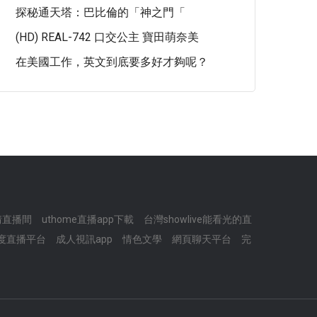
探秘通天塔：巴比倫的「神之門「
(HD) REAL-742 口交公主 寶田萌奈美
在美國工作，英文到底要多好才夠呢？
情直播間
uthome直播app下載
台灣showlive能看光的直
度直播平台
成人視訊app
情色文學
網頁聊天平台
完