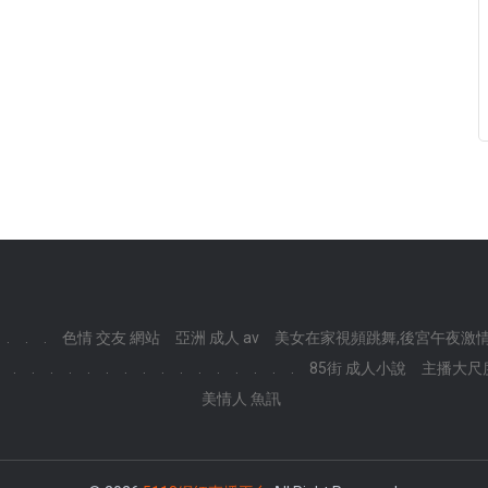
.
.
.
色情 交友 網站
亞洲 成人 av
美女在家視頻跳舞,後宮午夜激
.
.
.
.
.
.
.
.
.
.
.
.
.
.
.
.
85街 成人小說
主播大尺
美情人 魚訊