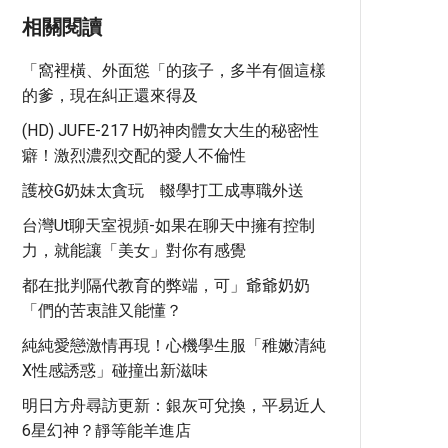
相關閱讀
「窩裡橫、外面慫「的孩子，多半有個這樣
的爹，現在糾正還來得及
(HD) JUFE-217 H奶神肉體女大生的秘密性
癖！激烈濃烈交配的愛人不倫性
護校G奶妹太貪玩 輟學打工成專職外送
台灣ut聊天室視頻-如果在聊天中擁有控制
力，就能讓「美女」對你有感覺
都在批判隔代教育的弊端，可」爺爺奶奶
「們的苦衷誰又能懂？
純純愛戀激情再現！心機學生服「稚嫩清純
X性感誘惑」碰撞出新滋味
明日方舟尋訪更新：銀灰可兌換，平易近人
6星幻神？靜等能羊進店