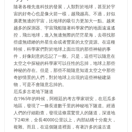
隨著各種先進科技的發展，人類對於地球，甚至於宇
宙的好奇心也是像火箭一樣，越飛越高。不過，好似
廣袤無邊的宇宙，比地球的吸引力更加大一點。越來
越多的探測器、宇宙飛船隨著科學家們的地面遠遠遙
控，飛出地球，進入無邊無際的茫茫星海，去尋找那
些虛無縹緲的外星生命或者豐富的太空資源。在這種
時候，科學家們對於地球上面出現的那些神秘的事
件，好像刻意的忘記了一般。只是，這些可以隨意在
太空之中探秘的科學家可以任性的忘掉，地球上那些
神秘的存在。但是，那些不能隨意知道太空之中那些
奇妙情景的人們，對於地球上出現的這些神秘建築
物，可是不會隨意忘掉的。
厄瓜多古老地下隧道
在1965年的時候，阿根廷的考古學家胡安，在厄瓜多
地區，發現了一條長達數千里的神秘地下隧道。經過
人們的仔細勘查，發現這條震驚世人的隧道，深達地
下240米，全長40000公里以上，內部結構十分龐大，
複雜。而且，在這個隧道裡面，有著許多的遠古遺