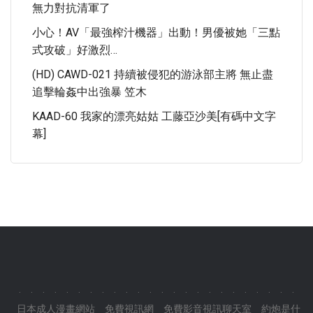
無力對抗清軍了
小心！AV「最強榨汁機器」出動！男優被她「三點
式攻破」好激烈…
(HD) CAWD-021 持續被侵犯的游泳部主將 無止盡
追擊輪姦中出強暴 笠木
KAAD-60 我家的漂亮姑姑 工藤亞沙美[有碼中文字
幕]
.
.
.
.
.
.
.
.
.
.
.
.
.
.
.
.
.
.
.
.
.
.
.
.
日本成人漫畫網站
免費視訊網
免費影音視訊聊天室
約炮是什