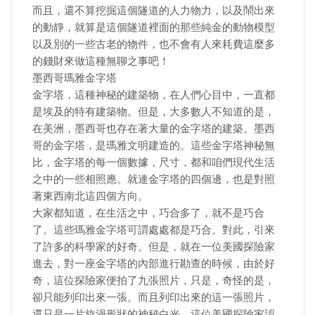
而且，還不算挖掘這個隧道的人力物力，以及鬧出來
的動靜，就算是這個隧道裡面的那些純金的動物模型
以及別的一些古老的物件，也不會有人來耗費這麼多
的錢財來做這種無聊之事吧！
墨西哥瑪雅金字塔
金字塔，這種神秘的建築物，在人們心目中，一直都
是埃及的特有建築物。但是，大多數人不知道的是，
在美洲，墨西哥也存在著大量的金字塔的建築。墨西
哥的金字塔，是瑪雅文明建造的。這些金字塔神秘無
比，金字塔的每一個數據，尺寸，都和咱們現代生活
之中的一些相照應。就連金字塔的四個邊，也是對照
著東西南北這四個方向。
大家都知道，在生活之中，巧合多了，就不是巧合
了。這些瑪雅金字塔可謂處處都是巧合。對此，引來
了許多的科學家的好奇。但是，就在一位美國探險家
進去，對一座金字塔的內部進行勘查的時候，由於好
奇，這位探險家便拍了九張照片，只是，奇怪的是，
卻只能列印出來一張。而且列印出來的這一張照片，
還只是一片旋渦形狀的神秘白光。這位美國探險家認