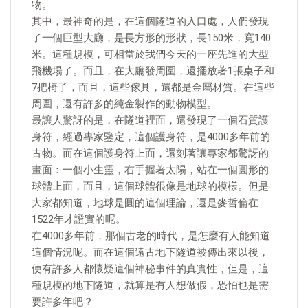
物。
其中，最神奇的是，在這個隧道的入口處，人們發現
了一個巨型大廳，是長方形的形狀，長150米，寬140
米。這種規模，可相當於我們今天的一座先進的大型
飛機場了。而且，在大廳發周圍，還擺放著1張桌子和
7把椅子，而且，這些傢具，還都是金屬材質。在這些
周圍，還有許多的純金製作的動物模型。
最讓人驚訝的是，在隧道裡面，還發現了一個石質護
身符，經過專家鑒定，這個護身符，是4000多年前的
古物。而在這個護身符上面，還刻著讓專家都驚訝的
畫面：一個小生靈，右手握著太陽，站在一個圓形的
球體上面，而且，這個球體很像是地球的模樣。但是
大家都知道，地球是圓的這個理論，還是麥哲倫在
1522年才證實的呢。
在4000多年前，那個古老的時代，是怎麼有人能知道
這個情況呢。而在這個遠古地下隧道被傳出來以後，
便有許多人都懷疑這個神秘事件的真實性，但是，這
種規模的地下隧道，就算是有人想做假，恐怕也是需
要許多年吧？