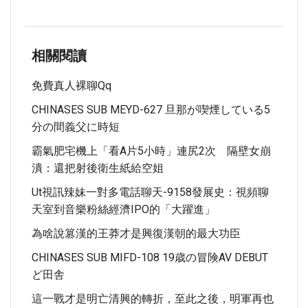
相關閱讀
免費真人裸聊qq
CHINASES SUB MEYD-627 旦那が喫煙している5
分の間義父に時短
霸氣肥宅機上「看A片5小時」連尻2次 隔壁女崩
潰：還把射後衛生紙給空姐
Ut視訊辣妹一對多電話聊天-9158發展史：視頻聊
天室到音樂粉絲經濟IPO的「大躍進」
為啥說篡漢的王莽才是興復漢朝的最大功臣
CHINASES SUB MIFD-108 19歳の冒険AV DEBUT
ど田舎
這一戰才是明亡清興的轉折，至此之後，明軍再也